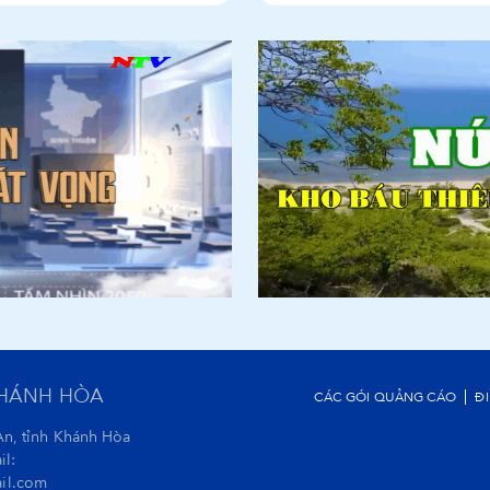
KHÁNH HÒA
CÁC GÓI QUẢNG CÁO
Đ
An, tỉnh Khánh Hòa
il:
il.com