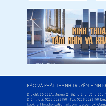
BÁO VÀ PHÁT THANH TRUYỀN HÌNH 
Địa chỉ: Số 285A, đường 21 tháng 8, phường Bảo 
Điện thoại: 0258.3523158 - Fax: 0258.3523158 Ema
baokhanhhoadientu@gmail.com; toasoan.bkh@gma