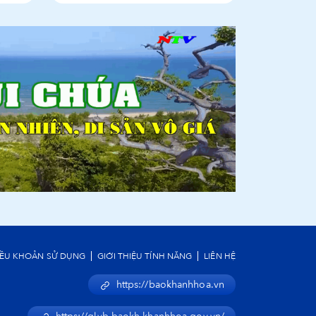
IỀU KHOẢN SỬ DỤNG
GIỚI THIỆU TÍNH NĂNG
LIÊN HỆ
https://baokhanhhoa.vn