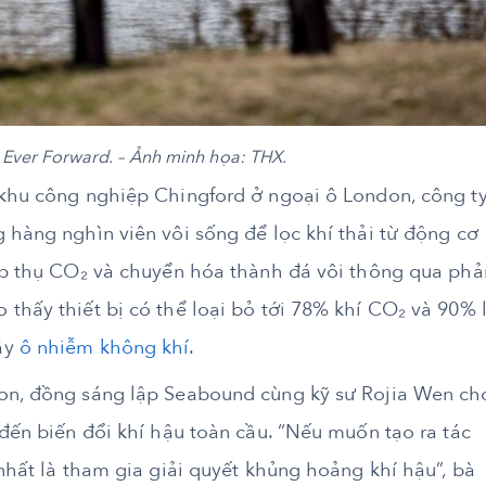
 Ever Forward. – Ảnh minh họa: THX.
 khu công nghiệp Chingford ở ngoại ô London, công t
 hàng nghìn viên vôi sống để lọc khí thải từ động cơ
hấp thụ CO₂ và chuyển hóa thành đá vôi thông qua phả
thấy thiết bị có thể loại bỏ tới 78% khí CO₂ và 90% 
ây
ô nhiễm không khí
.
son, đồng sáng lập Seabound cùng kỹ sư Rojia Wen ch
 đến biến đổi khí hậu toàn cầu. “Nếu muốn tạo ra tác
 nhất là tham gia giải quyết khủng hoảng khí hậu”, bà