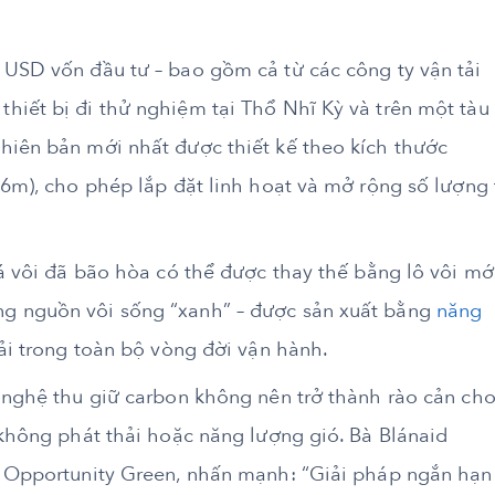
 USD vốn đầu tư – bao gồm cả từ các công ty vận tải
hiết bị đi thử nghiệm tại Thổ Nhĩ Kỳ và trên một tàu
hiên bản mới nhất được thiết kế theo kích thước
 6m), cho phép lắp đặt linh hoạt và mở rộng số lượng 
đá vôi đã bão hòa có thể được thay thế bằng lô vôi mới
g nguồn vôi sống “xanh” – được sản xuất bằng
năng
ải trong toàn bộ vòng đời vận hành.
g nghệ thu giữ carbon không nên trở thành rào cản ch
 không phát thải hoặc năng lượng gió. Bà Blánaid
n Opportunity Green, nhấn mạnh: “Giải pháp ngắn hạn