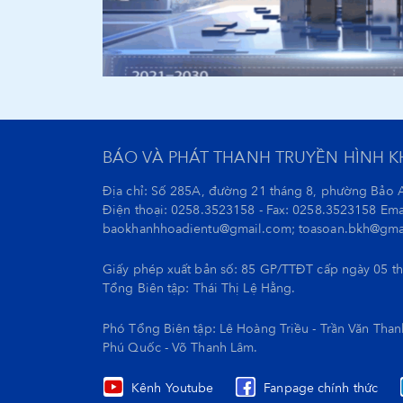
BÁO VÀ PHÁT THANH TRUYỀN HÌNH 
Địa chỉ: Số 285A, đường 21 tháng 8, phường Bảo 
Điện thoại: 0258.3523158 - Fax: 0258.3523158 Ema
baokhanhhoadientu@gmail.com; toasoan.bkh@gma
Giấy phép xuất bản số: 85 GP/TTĐT cấp ngày 05 t
Tổng Biên tập:
Thái Thị Lệ Hằng.
Phó Tổng Biên tập: Lê Hoàng Triều - Trần Văn Tha
Phú Quốc - Võ Thanh Lâm.
Kênh Youtube
Fanpage chính thức