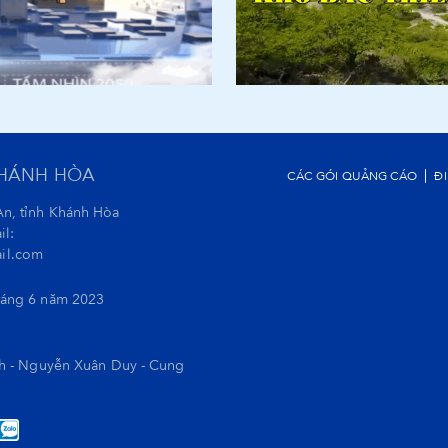
KHÁNH HÒA
CÁC GÓI QUẢNG CÁO
Đ
An, tỉnh Khánh Hòa
il:
il.com
háng 6 năm 2023
nh - Nguyễn Xuân Duy - Cung