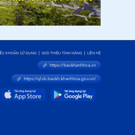
IỀU KHOẢN SỬ DỤNG
GIỚI THIỆU TÍNH NĂNG
LIÊN HỆ
https://baokhanhhoa.vn
https://qlvb.baokh.khanhhoa.gov.vn/