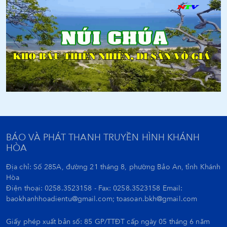
BÁO VÀ PHÁT THANH TRUYỀN HÌNH KHÁNH
HÒA
Địa chỉ: Số 285A, đường 21 tháng 8, phường Bảo An, tỉnh Khánh
Hòa
Điện thoại: 0258.3523158 - Fax: 0258.3523158 Email:
baokhanhhoadientu@gmail.com; toasoan.bkh@gmail.com
Giấy phép xuất bản số: 85 GP/TTĐT cấp ngày 05 tháng 6 năm