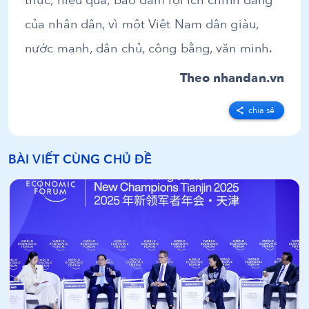
thực, hiệu quả, bảo đảm lợi ích chính đáng
của nhân dân, vì một Việt Nam dân giàu,
nước mạnh, dân chủ, công bằng, văn minh.
Theo nhandan.vn
chia sẻ
BÀI VIẾT CÙNG CHỦ ĐỀ