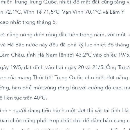
 miền Trung Trung Quốc, nhiệt độ mặt đất cũng tăng v
 72,1°C, Vĩnh Tế 71,5°C, Vạn Vinh 70,1°C và Lâm Y
 cao nhất trong tháng 5.
ợt nắng nóng diện rộng đầu tiên trong năm, với một 
và Hà Bắc nước này đều đã phá kỷ lục nhiệt độ tháng
 Lâm Châu, tỉnh Hà Nam lên tới 43,2°C vào chiều 19/5
gày 19/5, đạt đỉnh vào hai ngày 20 và 21/5. Ông Trươ
học của mạng Thời tiết Trung Quốc, cho biết đợt nắng
ng, bao phủ một vùng rộng lớn với cường độ cao, m
ộ liên tục trên 40℃.
h – người đang tiến hành một đợt thị sát tại tỉnh Hà
quan chức năng phối hợp chặt chẽ để đảm bảo cung 