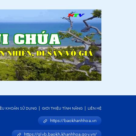
IỀU KHOẢN SỬ DỤNG
GIỚI THIỆU TÍNH NĂNG
LIÊN HỆ
https://baokhanhhoa.vn
https://qlvb.baokh.khanhhoa.gov.vn/