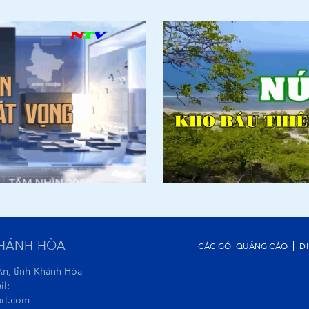
KHÁNH HÒA
CÁC GÓI QUẢNG CÁO
Đ
An, tỉnh Khánh Hòa
il:
il.com