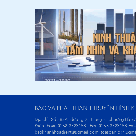
BÁO VÀ PHÁT THANH TRUYỀN HÌNH 
Địa chỉ: Số 285A, đường 21 tháng 8, phường Bảo 
Điện thoại: 0258.3523158 - Fax: 0258.3523158 Ema
baokhanhhoadientu@gmail.com; toasoan.bkh@gma