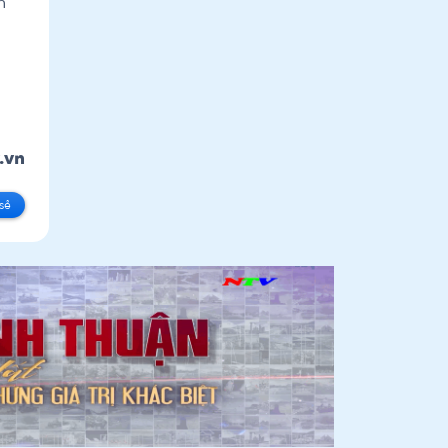
h
.vn
sẻ