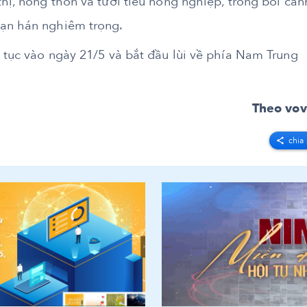
hị, nông thôn và tưới tiêu nông nghiệp, trong bối cản
hạn hán nghiêm trọng.
 tục vào ngày 21/5 và bắt đầu lùi về phía Nam Trung
Theo vov
chia 