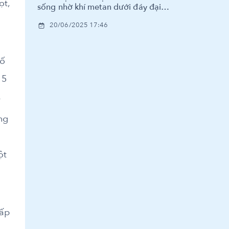
ọt,
sống nhờ khí metan dưới đáy đại
dương
20/06/2025 17:46
số
 5
.
ng
ột
cấp