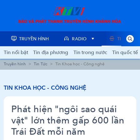
TRUYỀN HÌNH
RADIO
TIN TỨC
Tin nổi bật
Tin địa phương
Tin trong nước
Tin quốc tế
Truyền hình
Tin Tức
Tin Khoa học - Công nghệ
TIN KHOA HỌC - CÔNG NGHỆ
Phát hiện "ngôi sao quái
vật" lớn thêm gấp 600 lần
Trái Đất mỗi năm