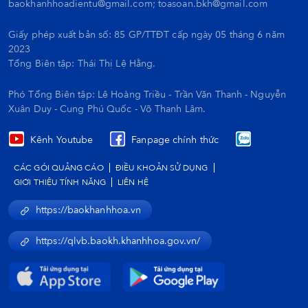
baokhanhhoadientu@gmail.com; toasoan.bkh@gmail.com
Giấy phép xuất bản số: 85 GP/TTĐT cấp ngày 05 tháng 6 năm
2023
Tổng Biên tập:
Thái Thị Lệ Hằng.
Phó Tổng Biên tập: Lê Hoàng Triều - Trần Văn Thanh - Nguyễn
Xuân Duy - Cung Phú Quốc - Võ Thanh Lâm.
Kênh Youtube
Fanpage chính thức
CÁC GÓI QUẢNG CÁO
ĐIỀU KHOẢN SỬ DỤNG
GIỚI THIỆU TÍNH NĂNG
LIÊN HỆ
https://baokhanhhoa.vn
https://qlvb.baokh.khanhhoa.gov.vn/