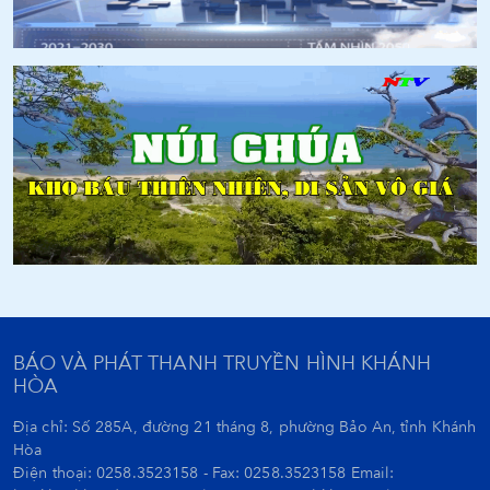
BÁO VÀ PHÁT THANH TRUYỀN HÌNH KHÁNH
HÒA
Địa chỉ: Số 285A, đường 21 tháng 8, phường Bảo An, tỉnh Khánh
Hòa
Điện thoại: 0258.3523158 - Fax: 0258.3523158 Email: