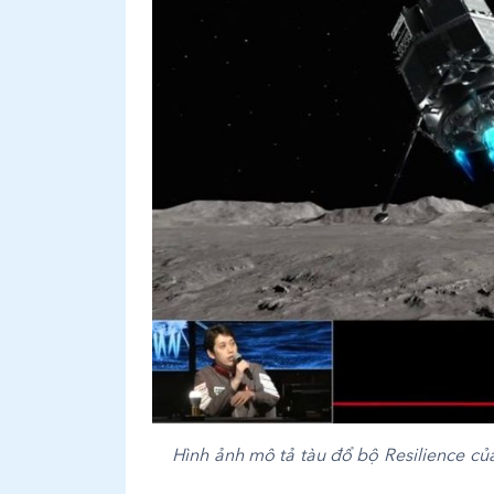
Hình ảnh mô tả tàu đổ bộ Resilience củ