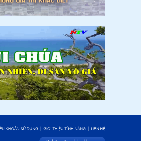
IỀU KHOẢN SỬ DỤNG
GIỚI THIỆU TÍNH NĂNG
LIÊN HỆ