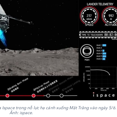
a Ispace trong nỗ lực hạ cánh xuống Mặt Trăng vào ngày 5/6. 
Ảnh: ispace.