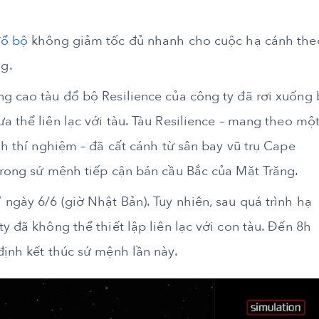
đổ bộ
không giảm tốc đủ nhanh cho cuộc hạ cánh the
g.
g cao tàu đổ bộ Resilience của công ty đã rơi xuống 
a thể liên lạc với tàu. Tàu Resilience – mang theo mộ
nh thí nghiệm – đã cất cánh từ sân bay vũ trụ Cape
trong sứ mệnh tiếp cận bán cầu Bắc của Mặt Trăng.
ngày 6/6 (giờ Nhật Bản). Tuy nhiên, sau quá trình hạ
y đã không thể thiết lập liên lạc với con tàu. Đến 8h
định kết thúc sứ mệnh lần này.