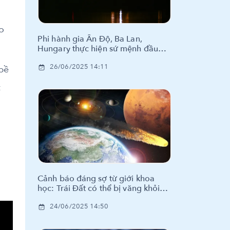
o
Phi hành gia Ấn Độ, Ba Lan,
Hungary thực hiện sứ mệnh đầu
tiên trên trạm vũ trụ ISS
26/06/2025 14:11
bề
t
Cảnh báo đáng sợ từ giới khoa
học: Trái Đất có thể bị văng khỏi
Hệ Mặt Trời
24/06/2025 14:50