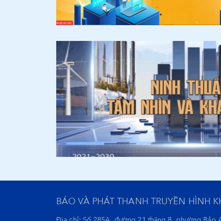
BÁO VÀ PHÁT THANH TRUYỀN HÌNH 
Địa chỉ: Số 285A, đường 21 tháng 8, phường Bảo 