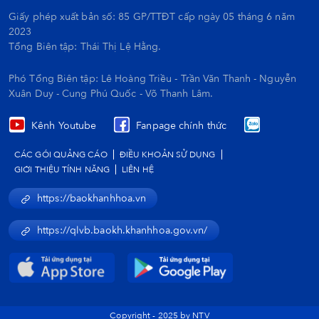
Giấy phép xuất bản số: 85 GP/TTĐT cấp ngày 05 tháng 6 năm
2023
Tổng Biên tập:
Thái Thị Lệ Hằng.
Phó Tổng Biên tập: Lê Hoàng Triều - Trần Văn Thanh - Nguyễn
Xuân Duy - Cung Phú Quốc - Võ Thanh Lâm.
Kênh Youtube
Fanpage chính thức
CÁC GÓI QUẢNG CÁO
ĐIỀU KHOẢN SỬ DỤNG
GIỚI THIỆU TÍNH NĂNG
LIÊN HỆ
https://baokhanhhoa.vn
https://qlvb.baokh.khanhhoa.gov.vn/
Copyright - 2025 by NTV