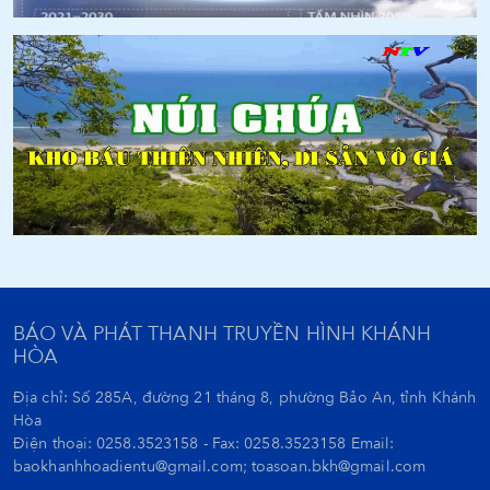
BÁO VÀ PHÁT THANH TRUYỀN HÌNH KHÁNH
HÒA
Địa chỉ: Số 285A, đường 21 tháng 8, phường Bảo An, tỉnh Khánh
Hòa
Điện thoại: 0258.3523158 - Fax: 0258.3523158 Email:
baokhanhhoadientu@gmail.com; toasoan.bkh@gmail.com