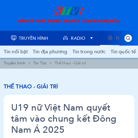
TRUYỀN HÌNH
RADIO
TIN TỨC
Tin nổi bật
Tin địa phương
Tin trong nước
Tin quốc tế
Truyền hình
Tin Tức
Thể thao - Giải trí
THỂ THAO - GIẢI TRÍ
U19 nữ Việt Nam quyết
tâm vào chung kết Đông
Nam Á 2025