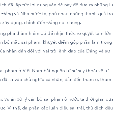
ịch đã lập tức lợi dụng vấn đề này để đưa ra những l
áo Đảng và Nhà nước ta, phủ nhận những thành quả tr
ác xây dựng, chỉnh đốn Đảng nói chung.
ng phá thâm hiểm đó để nhận thức rõ quyết tâm lớn
cán bộ mắc sai phạm, khuyết điểm góp phần làm trong
ủa nhân dân đối với vai trò lãnh đạo của Đảng và sự
sai phạm ở Việt Nam bắt nguồn từ sự suy thoái về tư
ên đã sa vào chủ nghĩa cá nhân, dẫn đến tham ô, tham
 vụ án xử lý cán bộ sai phạm ở nước ta thời gian qu
c. Vì thế, đa phần các luận điệu sai trái, thù địch đều