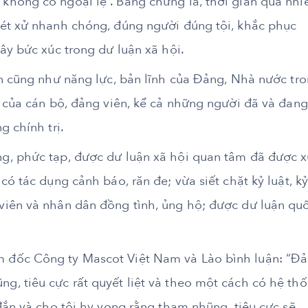
hông có ngoại lệ”. Bằng chứng là, thời gian qua nhi
ét xử nhanh chóng, đúng người đúng tội, khắc phục
ây bức xúc trong dư luận xã hội.
ớn cũng như năng lực, bản lĩnh của Đảng, Nhà nước tr
m của cán bộ, đảng viên, kể cả những người đã và đang
g chính trị.
g, phức tạp, được dư luận xã hội quan tâm đã được 
ó tác dụng cảnh báo, răn đe; vừa siết chặt kỷ luật, k
viên và nhân dân đồng tình, ủng hộ; được dư luận qu
 đốc Công ty Mascot Việt Nam và Lào bình luận: “Đ
, tiêu cực rất quyết liệt và theo một cách có hệ thố
đắn và cho tôi hy vọng rằng tham nhũng, tiêu cực sẽ