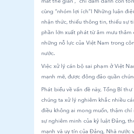
mắt thế gian”, “chỉ dám đánh con tôm
cùng “nhóm lợi ích”! Những luận điệ
nhận thức, thiếu thông tin, thiếu sự
phần lớn xuất phát từ âm mưu thâm đ
những nỗ lực của Việt Nam trong côn
nước.
Việc xử lý cán bộ sai phạm ở Việt Na
mạnh mẽ, được đông đảo quần chúng
Phát biểu về vấn đề này, Tổng Bí thư
chúng ta xử lý nghiêm khắc nhiều cá
điều không ai mong muốn, thậm chí rấ
sự nghiêm minh của kỷ luật Đảng, th
mạnh và uy tín của Đảng, Nhà nước v