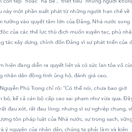
 con tép” hoặc “hạ bệ”, “triệt tiêu” những người khôn
u này một phần xuất phát từ những người hạn chế về
 tin tưởng vào quyết tâm lớn của Đảng, Nhà nước song
ộc của các thế lực thù địch muốn xuyên tạc, phủ nh
g tác xây dựng, chỉnh đốn Đảng vì sự phát triển của 
m hiện đang diễn ra quyết liệt và có sức lan tỏa vô cù
 nhân dân đồng tình ủng hộ, đánh giá cao.
 Nguyễn Phú Trọng chỉ rõ: “Có thể nói, chưa bao giờ
n bộ, kể cả cán bộ cấp cao sai phạm như vừa qua. Đây
t đau xót, rất đau lòng; nhưng vì sự nghiệp chung, v
ượng tôn pháp luật của Nhà nước, sự trong sạch, vữn
à ý nguyện của nhân dân, chúng ta phải làm và kiên