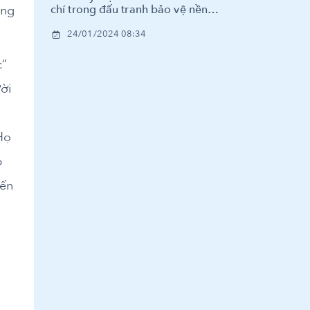
ồng
chí trong đấu tranh bảo vệ nền
tảng tư tưởng của Đảng
24/01/2024 08:34
c”
ời
Họ
p
iến
e