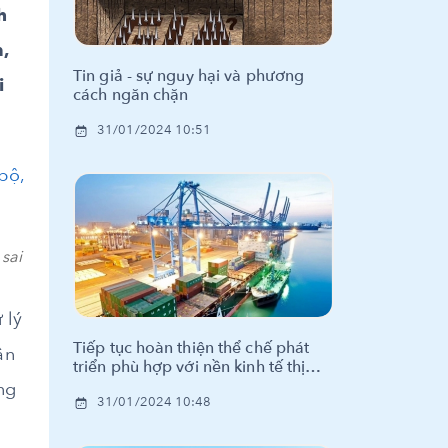
h
,
Tin giả - sự nguy hại và phương
i
cách ngăn chặn
31/01/2024 10:51
sai
 lý
Tiếp tục hoàn thiện thể chế phát
ân
triển phù hợp với nền kinh tế thị
trường đầy đủ, hiện đại, hội nhập
ng
31/01/2024 10:48
của Việt Nam