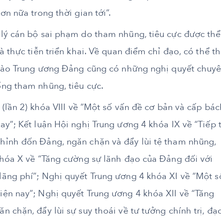
n nữa trong thời gian tới”.
lý cán bộ sai phạm do tham nhũng, tiêu cực được thể
 thực tiễn triển khai. Về quan điểm chỉ đạo, có thể t
 nào Trung ương Đảng cũng có những nghị quyết chuy
ng tham nhũng, tiêu cực.
 (lần 2) khóa VIII về “Một số vấn đề cơ bản và cấp bác
y”; Kết luận Hội nghị Trung ương 4 khóa IX về “Tiếp 
hỉnh đốn Đảng, ngăn chặn và đẩy lùi tệ tham nhũng,
khóa X về “Tăng cường sự lãnh đạo của Đảng đối với
ãng phí”; Nghị quyết Trung ương 4 khóa XI về “Một s
ện nay”; Nghị quyết Trung ương 4 khóa XII về “Tăng
 chặn, đẩy lùi sự suy thoái về tư tưởng chính trị, đạ