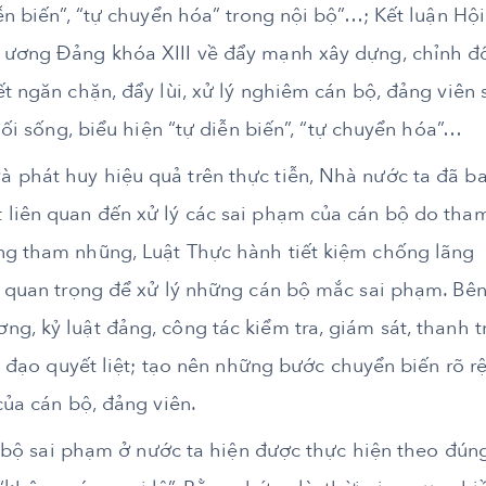
ễn biến”, “tự chuyển hóa” trong nội bộ”…; Kết luận Hội
g ương Đảng khóa XIII về đẩy mạnh xây dựng, chỉnh đ
ết ngăn chặn, đẩy lùi, xử lý nghiêm cán bộ, đảng viên 
 lối sống, biểu hiện “tự diễn biến”, “tự chuyển hóa”…
 phát huy hiệu quả trên thực tiễn, Nhà nước ta đã b
 liên quan đến xử lý các sai phạm của cán bộ do tha
ng tham nhũng, Luật Thực hành tiết kiệm chống lãng
lý quan trọng để xử lý những cán bộ mắc sai phạm. Bê
g, kỷ luật đảng, công tác kiểm tra, giám sát, thanh tr
hỉ đạo quyết liệt; tạo nên những bước chuyển biến rõ rệ
của cán bộ, đảng viên.
án bộ sai phạm ở nước ta hiện được thực hiện theo đún