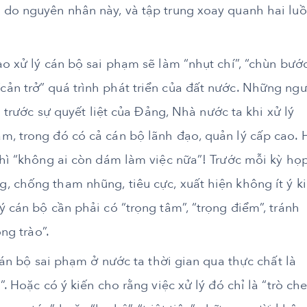
 do nguyên nhân này, và tập trung xoay quanh hai lu
ào xử lý cán bộ sai phạm sẽ làm “nhụt chí”, “chùn bướ
ản trở” quá trình phát triển của đất nước. Những ngư
i trước sự quyết liệt của Đảng, Nhà nước ta khi xử lý
m, trong đó có cả cán bộ lãnh đạo, quản lý cấp cao. 
thì “không ai còn dám làm việc nữa”! Trước mỗi kỳ họ
, chống tham nhũng, tiêu cực, xuất hiện không ít ý k
ý cán bộ cần phải có “trọng tâm”, “trọng điểm”, tránh
ong trào”.
 cán bộ sai phạm ở nước ta thời gian qua thực chất là
. Hoặc có ý kiến cho rằng việc xử lý đó chỉ là “trò ch