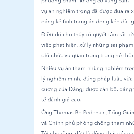
phương châm “không có vùng cấm”, “k
vụ án nghiêm trọng đã được đưa ra x
đáng kể tình trạng án đọng kéo dài g
Điều đó cho thấy rõ quyết tâm rất l
việc phát hiện, xử lý những sai phạ
giữ chức vụ quan trọng trong hệ thốn
Nhiều vụ án tham nhũng nghiêm trọn
lý nghiêm minh, đúng pháp luật, vừa c
cương của Đảng; được cán bộ, đảng 
tế đánh giá cao.
Ông Thomas Bo Pedersen, Tổng Giám
và Chính phủ phòng chống tham nhũng
Tôi cho rằng, đây là động thái đúng 