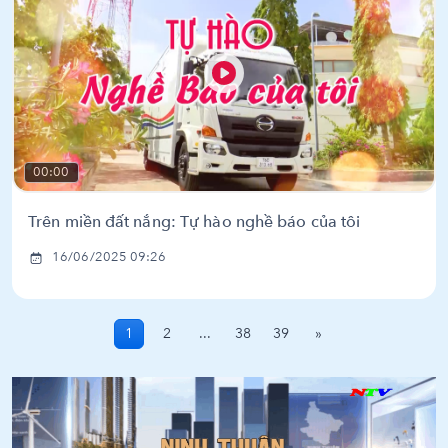
00:00
Trên miền đất nắng: Tự hào nghề báo của tôi
16/06/2025 09:26
1
2
...
38
39
»