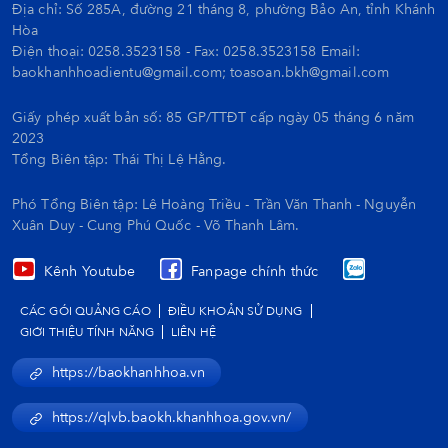
Địa chỉ: Số 285A, đường 21 tháng 8, phường Bảo An, tỉnh Khánh
Hòa
Điện thoại: 0258.3523158 - Fax: 0258.3523158 Email:
baokhanhhoadientu@gmail.com; toasoan.bkh@gmail.com
Giấy phép xuất bản số: 85 GP/TTĐT cấp ngày 05 tháng 6 năm
2023
Tổng Biên tập:
Thái Thị Lệ Hằng.
Phó Tổng Biên tập: Lê Hoàng Triều - Trần Văn Thanh - Nguyễn
Xuân Duy - Cung Phú Quốc - Võ Thanh Lâm.
Kênh Youtube
Fanpage chính thức
CÁC GÓI QUẢNG CÁO
ĐIỀU KHOẢN SỬ DỤNG
GIỚI THIỆU TÍNH NĂNG
LIÊN HỆ
https://baokhanhhoa.vn
https://qlvb.baokh.khanhhoa.gov.vn/