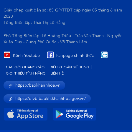
Giấy phép xuất bản số: 85 GP/TTĐT cấp ngày 05 tháng 6 năm
2023
Tổng Biên tập:
Thái Thị Lệ Hằng.
Phó Tổng Biên tập: Lê Hoàng Triều - Trần Văn Thanh - Nguyễn
Xuân Duy - Cung Phú Quốc - Võ Thanh Lâm.
Kênh Youtube
Fanpage chính thức
CÁC GÓI QUẢNG CÁO
ĐIỀU KHOẢN SỬ DỤNG
GIỚI THIỆU TÍNH NĂNG
LIÊN HỆ
https://baokhanhhoa.vn
https://qlvb.baokh.khanhhoa.gov.vn/