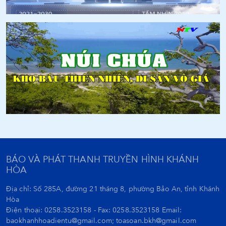
BÁO VÀ PHÁT THANH TRUYỀN HÌNH KHÁNH
HÒA
Địa chỉ: Số 285A, đường 21 tháng 8, phường Bảo An, tỉnh Khánh
Hòa
Điện thoại: 0258.3523158 - Fax: 0258.3523158 Email:
baokhanhhoadientu@gmail.com; toasoan.bkh@gmail.com