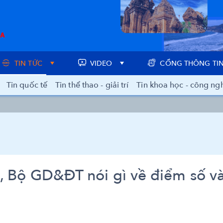
TIN TỨC
VIDEO
CỔNG THÔNG TIN
Tin quốc tế
Tin thể thao - giải trí
Tin khoa học - công ng
, Bộ GD&ĐT nói gì về điểm số v