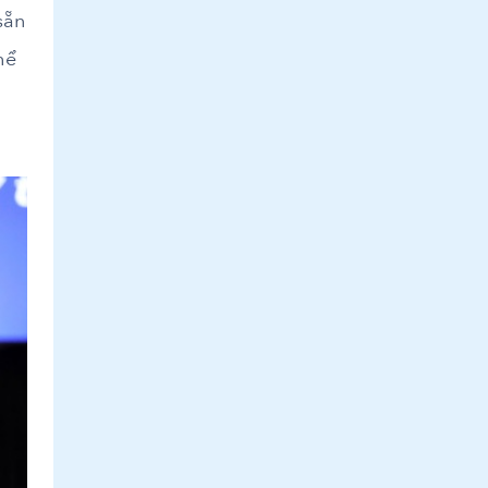
sẵn
hể
n