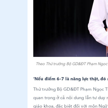
Theo Thứ trưởng Bộ GD&ĐT Phạm Ngọc Thư
‘Nếu điểm 6–7 là năng lực thật, đó
Thứ trưởng Bộ GD&ĐT Phạm Ngọc Thư
quan trọng ở cả nội dung lẫn tư duy 
giáo khoa, đặc biệt đối với môn Ngữ 