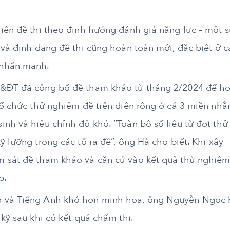
hiện đề thi theo định hướng đánh giá năng lực – một 
 và định dạng đề thi cũng hoàn toàn mới, đặc biệt ở c
 nhấn mạnh.
D&ĐT đã công bố đề tham khảo từ tháng 2/2024 để h
 tổ chức thử nghiệm đề trên diện rộng ở cả 3 miền nh
nh và hiệu chỉnh độ khó. “Toàn bộ số liệu từ đợt thử
 lưỡng trong các tổ ra đề”, ông Hà cho biết. Khi xây
m sát đề tham khảo và căn cứ vào kết quả thử nghiệ
p.
n và Tiếng Anh khó hơn minh họa, ông Nguyễn Ngọc
 kỹ sau khi có kết quả chấm thi.