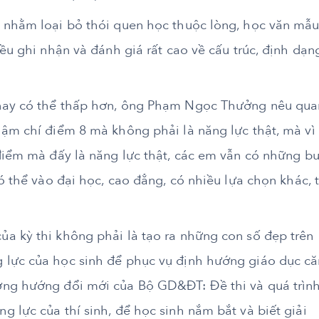
 nhằm loại bỏ thói quen học thuộc lòng, học văn mẫu
đều ghi nhận và đánh giá rất cao về cấu trúc, định dạn
 nay có thể thấp hơn, ông Phạm Ngọc Thưởng nêu qua
hậm chí điểm 8 mà không phải là năng lực thật, mà vì
 điểm mà đấy là năng lực thật, các em vẫn có những b
ó thể vào đại học, cao đẳng, có nhiều lựa chọn khác, t
a kỳ thi không phải là tạo ra những con số đẹp trên
 lực của học sinh để phục vụ định hướng giáo dục că
ơng hướng đổi mới của Bộ GD&ĐT: Đề thi và quá trìn
 lực của thí sinh, để học sinh nắm bắt và biết giải