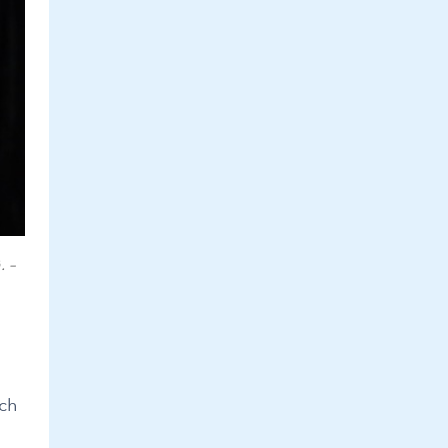
 –
ách