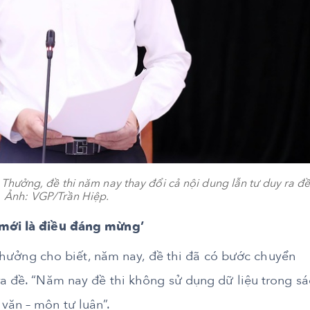
ởng, đề thi năm nay thay đổi cả nội dung lẫn tư duy ra đề.
Ảnh: VGP/Trần Hiệp.
 mới là điều đáng mừng’
ởng cho biết, năm nay, đề thi đã có bước chuyển
ra đề. “Năm nay đề thi không sử dụng dữ liệu trong s
văn – môn tự luận”.