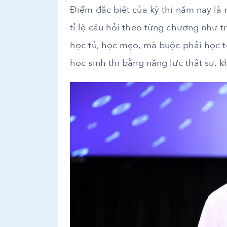
Điểm đặc biệt của kỳ thi năm nay là 
tỉ lệ câu hỏi theo từng chương như t
học tủ, học mẹo, mà buộc phải học 
học sinh thi bằng năng lực thật sự, 