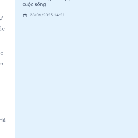
cuộc sống
28/06/2025 14:21
sự
ác
ọc
ằm
m
 Hà