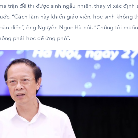
ma trận đề thi được sinh ngẫu nhiên, thay vì xác định 
rước. “Cách làm này khiến giáo viên, học sinh không t
toàn diện”, ông Nguyễn Ngọc Hà nói. “Chúng tôi muố
không phải học để ứng phó”.