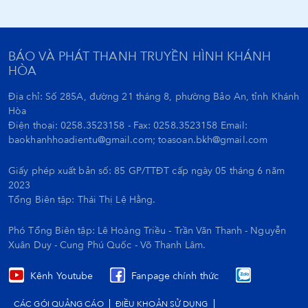
BÁO VÀ PHÁT THANH TRUYỀN HÌNH KHÁNH
HÒA
Địa chỉ: Số 285A, đường 21 tháng 8, phường Bảo An, tỉnh Khánh
Hòa
Điện thoại: 0258.3523158 - Fax: 0258.3523158 Email:
baokhanhhoadientu@gmail.com; toasoan.bkh@gmail.com
Giấy phép xuất bản số: 85 GP/TTĐT cấp ngày 05 tháng 6 năm
2023
Tổng Biên tập:
Thái Thị Lệ Hằng.
Phó Tổng Biên tập: Lê Hoàng Triều - Trần Văn Thanh - Nguyễn
Xuân Duy - Cung Phú Quốc - Võ Thanh Lâm.
Kênh Youtube
Fanpage chính thức
CÁC GÓI QUẢNG CÁO
ĐIỀU KHOẢN SỬ DỤNG