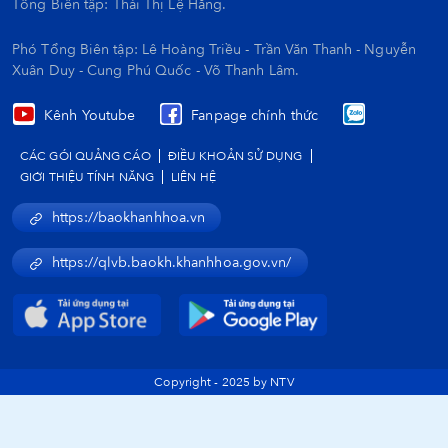
Tổng Biên tập:
Thái Thị Lệ Hằng.
Phó Tổng Biên tập: Lê Hoàng Triều - Trần Văn Thanh - Nguyễn
Xuân Duy - Cung Phú Quốc - Võ Thanh Lâm.
Kênh Youtube
Fanpage chính thức
CÁC GÓI QUẢNG CÁO
ĐIỀU KHOẢN SỬ DỤNG
GIỚI THIỆU TÍNH NĂNG
LIÊN HỆ
https://baokhanhhoa.vn
https://qlvb.baokh.khanhhoa.gov.vn/
Copyright - 2025 by NTV