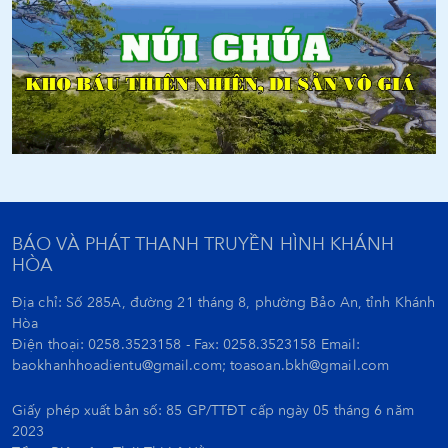
BÁO VÀ PHÁT THANH TRUYỀN HÌNH KHÁNH
HÒA
Địa chỉ: Số 285A, đường 21 tháng 8, phường Bảo An, tỉnh Khánh
Hòa
Điện thoại: 0258.3523158 - Fax: 0258.3523158 Email:
baokhanhhoadientu@gmail.com; toasoan.bkh@gmail.com
Giấy phép xuất bản số: 85 GP/TTĐT cấp ngày 05 tháng 6 năm
2023