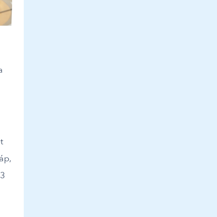
a
t
áp,
 3