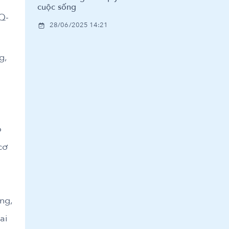
cuộc sống
Q-
28/06/2025 14:21
g,
o
cơ
ng,
ai