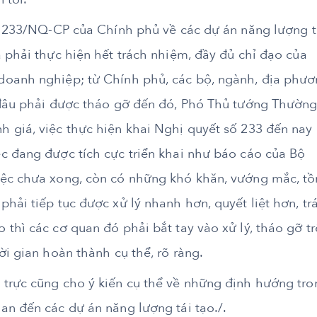
số 233/NQ-CP của Chính phủ về các dự án năng lượng t
 phải thực hiện hết trách nhiệm, đầy đủ chỉ đạo của
doanh nghiệp; từ Chính phủ, các bộ, ngành, địa phư
 đâu phải được tháo gỡ đến đó, Phó Thủ tướng Thườn
 giá, việc thực hiện khai Nghị quyết số 233 đến nay
c đang được tích cực triển khai như báo cáo của Bộ
iệc chưa xong, còn có những khó khăn, vướng mắc, tồ
hải tiếp tục được xử lý nhanh hơn, quyết liệt hơn, tr
thì các cơ quan đó phải bắt tay vào xử lý, tháo gỡ t
ời gian hoàn thành cụ thể, rõ ràng.
trực cũng cho ý kiến cụ thể về những định hướng tro
an đến các dự án năng lượng tái tạo./.