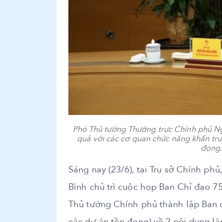
Phó Thủ tướng Thường trực Chính phủ Ng
quả với các cơ quan chức năng khẩn tr
đọng.
Sáng nay (23/6), tại Trụ sở Chính p
Bình chủ trì cuộc họp Ban Chỉ đạo 7
Thủ tướng Chính phủ thành lập Ban c
các dự án tồn đọng) về 2 nội dung là: