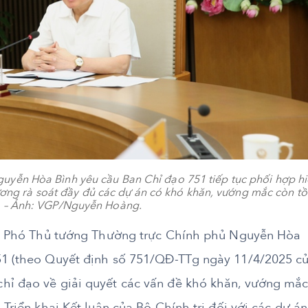
uyễn Hòa Bình yêu cầu Ban Chỉ đạo 751 tiếp tục phối hợp h
ương rà soát đầy đủ các dự án có khó khăn, vướng mắc còn t
 – Ảnh: VGP/Nguyễn Hoàng.
hủ, Phó Thủ tướng Thường trực Chính phủ Nguyễn Hòa
51 (theo Quyết định số 751/QĐ-TTg ngày 11/4/2025 c
hỉ đạo về giải quyết các vấn đề khó khăn, vướng mắ
 Triển khai Kết luận của Bộ Chính trị đối với các dự án