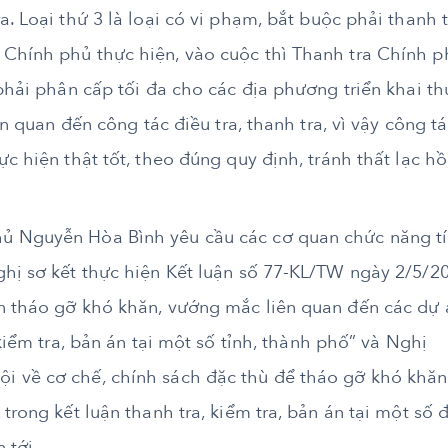
. Loại thứ 3 là loại có vi phạm, bắt buộc phải thanh t
Chính phủ thực hiện, vào cuộc thì Thanh tra Chính p
 phải phân cấp tối đa cho các địa phương triển khai th
ên quan đến công tác điều tra, thanh tra, vì vậy công t
c hiện thật tốt, theo đúng quy định, tránh thất lạc hồ
ủ Nguyễn Hòa Bình yêu cầu các cơ quan chức năng t
ghị sơ kết thực hiện Kết luận số 77-KL/TW ngày 2/5/2
n tháo gỡ khó khăn, vướng mắc liên quan đến các dự 
 kiểm tra, bản án tại một số tỉnh, thành phố” và Nghị
 về cơ chế, chính sách đặc thù để tháo gỡ khó khăn
trong kết luận thanh tra, kiểm tra, bản án tại một số đ
 tới.